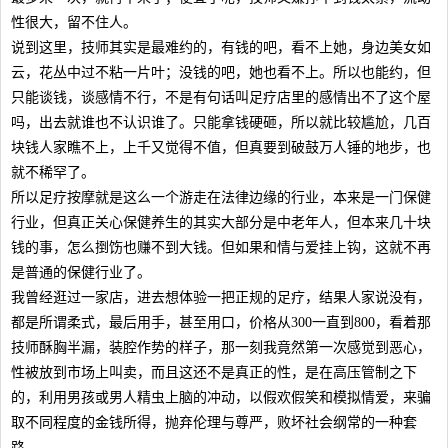
性很大，留不住人。
说到这里，技师其实是最难约的，有钱的吧，看不上她，身边美女如
云，花丛中过不粘一片叶；没钱的吧，她也看不上。所以也能约，但
只能谈钱，谈感情不行，不是有句话叫足疗店里的感情出不了这个屋
吗，出去就谁也不认识谁了。只能拿钱硬砸，所以就比较尴尬，几百
块钱人家瞧不上，上千又觉得不值，但真要到破鼓万人锤的地步，也
就不稀罕了。
所以足疗按摩就是这么一个游走在法律边缘的行业，本来是一门保健
行业，但真正关心保健养生的其实大部分是中老年人，但本来几十块
钱的事，怎么捯饬也赚不到大钱。但如果和情与爱挂上钩，这就不再
是普通的保健行业了。
我曾经逛过一家店，进去想体验一把正规的足疗，结果人家说没有，
都是所谓柔式，最后用手，甚至用口，价格从300一直到800，看着那
技师酥胸半漏，装腔作势的样子，那一刻我竟然第一次感觉到恶心，
性被放到市场上叫卖，而且这还不是真正的性，是在高压管制之下
的，利用男孩或男人精虫上脑的冲动，以假欢假笑和模拟情爱，来骗
取不同程度的金钱所得，抛弃伦理与尊严，败坏社会纲常的一种套
路。