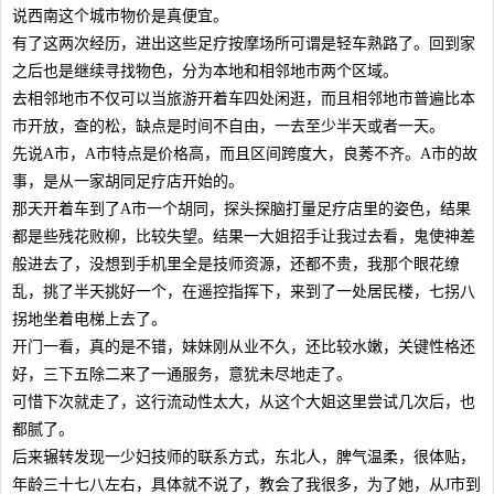
说西南这个城市物价是真便宜。
有了这两次经历，进出这些足疗按摩场所可谓是轻车熟路了。回到家
之后也是继续寻找物色，分为本地和相邻地市两个区域。
去相邻地市不仅可以当旅游开着车四处闲逛，而且相邻地市普遍比本
市开放，查的松，缺点是时间不自由，一去至少半天或者一天。
先说A市，A市特点是价格高，而且区间跨度大，良莠不齐。A市的故
事，是从一家胡同足疗店开始的。
那天开着车到了A市一个胡同，探头探脑打量足疗店里的姿色，结果
都是些残花败柳，比较失望。结果一大姐招手让我过去看，鬼使神差
般进去了，没想到手机里全是技师资源，还都不贵，我那个眼花缭
乱，挑了半天挑好一个，在遥控指挥下，来到了一处居民楼，七拐八
拐地坐着电梯上去了。
开门一看，真的是不错，妹妹刚从业不久，还比较水嫩，关键性格还
好，三下五除二来了一通服务，意犹未尽地走了。
可惜下次就走了，这行流动性太大，从这个大姐这里尝试几次后，也
都腻了。
后来辗转发现一少妇技师的联系方式，东北人，脾气温柔，很体贴，
年龄三十七八左右，具体就不说了，教会了我很多，为了她，从J市到