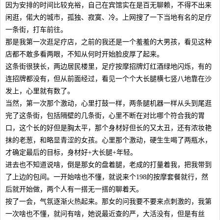
因为安排的时间比较充裕，自己在宾馆实在是百无聊赖，不得不出来
闲逛，偌大的城市，孤独、寂寞、冷。上网搜了一下当地有名的足疗
一条街，打车前往。
那是我第一次逛足疗店，之前的我还是一个羞羞的大男孩，看见这种
店都不敢多看两眼，不知从何时开始脸皮厚了起来。
这条街很狭长，两边居民楼里，足疗按摩招牌灯红酒绿地闪烁，有的
连招牌都没有，但从前面经过，看见一个个大长腿横七竖八地靠在沙
发上，心里就有数了。
当然，第一次那个激动，心里打鼓一样，两条腿机器一样从头到尾逛
完了这条街，包括隔壁的几条街，心里不断在对比哪个符合我的胃
口，这个长的好但是胸太平，那个身材好但长的又太丑，还有浓妆艳
抹的老葱，和略显青涩的女孩。心里那个激动，硬生生喝了两瓶水，
才确定最后的目标，身材好+大长腿+年轻。
进去也不知道说啥，倒是那女的盘着腿，老成的打量着我，把我带到
了上边的包间。一开始啥也不懂，就说来个198的按摩套餐就行，然
后就开始做，两个人有一搭无一搭的聊着天。
按了一会，气氛逐渐火热起来。那女的问我要不要来点刺激的，我第
一次啥也不懂，就问有啥，她说最近查的严，大活没有，但是有丝