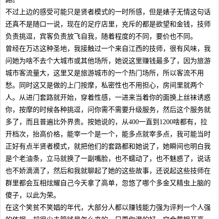
不过上边的感受可能只是贤者模式的一时所感，但是婊子无情这句话
还真不是随口一说，现在的足疗店里，充斥的都是欲望和金钱，技师
负责挑逗，宾客负责放飞自我，随着程度的不同，要价也不同。
曾经在万达这种圣地，我接触过一个来自江西的技师，很有风味，我
问她为啥不去个大城市或其他场所，她说这里赚钱最多了，因为旅游
城市客流量大，这里又是旅游城市的一个热门场所，所以客流不用
愁。同时这又是做的上门按摩，私密性也不用担心，房间里就两个
人。从进门套路就开始，穿着性感，一进来当着你的面换上丝袜诱惑
你，按摩的时候各种挑逗，问你需不需要升级服务，然后这个服务就
多了，而且普遍比外界贵。按她说的，从400一直到1200啥都有，拉
开档次，抬高价格，能宰一个是一个，能多点就宰多点，我可能当时
正好有点半贤者模式，就把他们的套路都和她说了，她瞬间也明白我
是个老油条，立马就换了一副嘴脸，也不蠕动了，也不魅惑了，说话
也不娇滴滴了，然后和我就聊起了她的这些故事，还说起这些技师在
群里都会互相炫耀自己今天拿了高单，忽悠了哪个多金又精虫上脑的
傻子，以此为荣。
在这个笑贫不笑娼的年代，大部分人都以赚钱能力强为评判一个人强