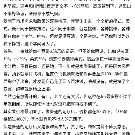
也举报。这点和H市和S市是完全不一样的环境，高压管制下，这里出
不来好鱼塘，全部都不成气候。
受制于市场需求和政策的双重挤压，就诞生出来一个全新的模式，柔
式。既不同于按摩推油，也不同于那些，就是挑逗，各种挑逗，各种
趴在你身上哈气、呻吟，但就是没真活，全是空炮。当然你别以为这
种不挣钱，这个学问可大了。
首先，上来就给你推荐带X暗示的词语，但不给你明说，比如说按摩
198，spa298，柔式398，诱惑你去选择柔式，然后像蛇一样挑逗你半
小时后，不管是你，还是她，下一步就是水到渠成了，但是因为风声
紧，顶多就是打飞机，但这个飞机她就敢和你再要至少100，等你最
后掏空了出来，才发现自己花了四五百块钱，啥都没有，就是搞了个
寂寞，纯粹就是精虫上脑。
当然也有放得开的，有口，甚至还有大活，但这种在J市最多撑不过半
年就倒闭，所以即使体验也就没几把就再找不到了。
其实看价格最明显了，像普通的足疗店，价格都在300以下，但凡价
格超过400的，基本就有见不得人的东西了。
但是普通的足疗店又是很难营生的，贵了吧，顾客觉着不值没意思，
最多来一次，就再不来了；便宜了呢，技师又嫌挣不到钱太累，流动