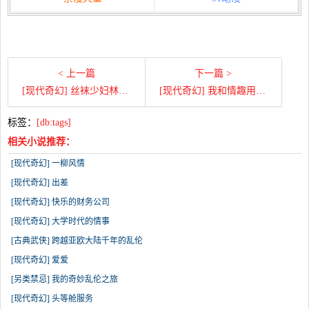
< 上一篇
下一篇 >
[现代奇幻] 丝袜少妇林婉芸
[现代奇幻] 我和情趣用品老板娘的故事
标签：
[db:tags]
相关小说推荐：
[现代奇幻] 一柳风情
[现代奇幻] 出差
[现代奇幻] 快乐的财务公司
[现代奇幻] 大学时代的情事
[古典武侠] 跨越亚欧大陆千年的乱伦
[现代奇幻] 爱爱
[另类禁忌] 我的奇妙乱伦之旅
[现代奇幻] 头等舱服务