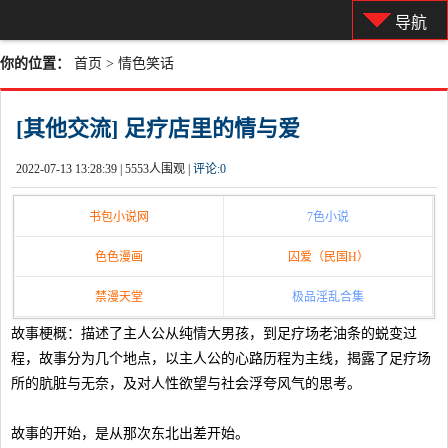
导航
你的位置：
首页
>
情色笑话
[其他交流] 足疗店里的情与爱
2022-07-13 13:28:39 |
5553人围观 |
评论:
0
书包小说网
7色小说
色色漫画
囚爱（民国H）
禁漫天堂
极品淫乱合集
故事梗概：描述了主人公从纯情大男孩，到足疗场老油条的蜕变过
程，故事分为几个地点，以主人公的心路历程为主线，揭露了足疗场
所的肮脏与无奈，及对人性欲望与社会浮夸风气的思考。
故事的开始，是从那次东北出差开始。