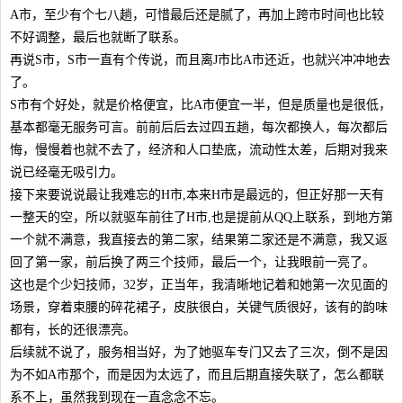
A市，至少有个七八趟，可惜最后还是腻了，再加上跨市时间也比较
不好调整，最后也就断了联系。
再说S市，S市一直有个传说，而且离J市比A市还近，也就兴冲冲地去
了。
S市有个好处，就是价格便宜，比A市便宜一半，但是质量也是很低，
基本都毫无服务可言。前前后后去过四五趟，每次都换人，每次都后
悔，慢慢着也就不去了，经济和人口垫底，流动性太差，后期对我来
说已经毫无吸引力。
接下来要说说最让我难忘的H市,本来H市是最远的，但正好那一天有
一整天的空，所以就驱车前往了H市,也是提前从QQ上联系，到地方第
一个就不满意，我直接去的第二家，结果第二家还是不满意，我又返
回了第一家，前后换了两三个技师，最后一个，让我眼前一亮了。
这也是个少妇技师，32岁，正当年，我清晰地记着和她第一次见面的
场景，穿着束腰的碎花裙子，皮肤很白，关键气质很好，该有的韵味
都有，长的还很漂亮。
后续就不说了，服务相当好，为了她驱车专门又去了三次，倒不是因
为不如A市那个，而是因为太远了，而且后期直接失联了，怎么都联
系不上，虽然我到现在一直念念不忘。