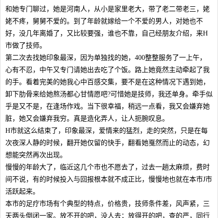
和她专门聊过，她是河南人，从小是家里老大，带了老二带老三，姥
姥不疼，舅舅不爱的。到了年龄就嫁给一个不爱的男人，对她也不
好，没几年离婚了，又比较要强，谁也不靠，自己经朋友介绍，来H
市做了技师。
第二次去找她印象最深，因为单独找的她，400整整服务了一上午，
心有不忍，中午又专门请她出去吃了个饭。路上她竟然主动牵起了我
的手。看着完美的她我心中百感交集，要不是在这种情况下遇到她，
卸下肋骨来给她熬汤都心甘情愿吧?可惜她是技师，我还单身。牵手似
乎是又不是，在逢场作戏。当下很幸福，稍远一点看，我又会嫌弃她
脏，她又会嫌弃我穷。真是造化弄人，让人扼腕叹息。
H市就这么结束了，印象最深，爱情来的猛烈，走的突然，只是在每
次夜深人静的时候，翻开她仅留的快手，翻看她戛然而止的动态，幻
想能突然再次出现。
慢慢的年龄大了，临近这几个市也不愿去了，过去一趟太麻烦，费时
间不说，有的时候投入与回报根本就不成正比，慢慢地也就在本市J市
活跃起来。
本市的足疗市场有个典型的特点，价格贵，技师条件差，风声紧，三
天两头倒闭一家。放不开的吧，没人去；放得开的吧，查的严，同行