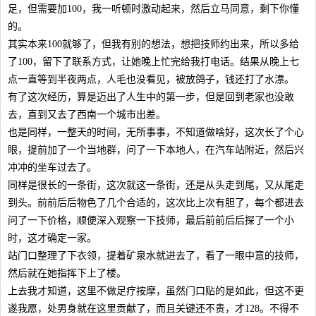
足，但需要加100，我一听顿时激动起来，然后立马同意，剩下你懂
的。
其实本来100就够了，但我有别的想法，想把技师约出来，所以多给
了100，留下了联系方式，让她晚上忙完给我打电话。结果从晚上七
点一直等到半夜两点，人毛也没看见，被放鸽子，钱还打了水漂。
有了这次经历，算是迈出了人生中的第一步，但是回到老家也没敢
去，直到又去了西南一个城市出差。
也是同样，一整天的时间，无所事事，不知道做啥好，这次长了个心
眼，提前加了一个当地群，问了一下本地人，在汽车站附近，然后兴
冲冲的坐车过去了。
同样是很长的一条街，这次就这一条街，还是从头走到尾，又从尾走
到头。前前后后物色了几个合适的，这次比上次有胆了，每个都进去
问了一下价格，顺便深入观察一下技师，最后前前后后探了一个小
时，这才确定一家。
站门口整理了下衣领，提着矿泉水就进去了，看了一眼中意的技师，
然后就在她指挥下上了楼。
上去我才知道，这里不做足疗按摩，虽然门口贴的是如此，但这不更
遂我愿，处男身就在这里贡献了，而且关键还不贵，才128。不得不