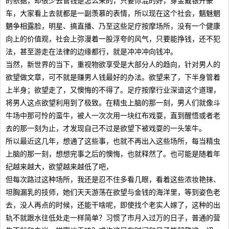
的依据，却很少去管钱是怎么来的，只要你混的好，穿金戴银开豪
车，大家看上去就都是一副羡慕的表情，所以现在这个社会，魑魅魍
魉争相露脸，明星、搞直播、乃至这些足疗按摩场所，没有一个健康
向上的价值观，社会上弥漫着一股浮夸的风气，只要能挣钱，还不犯
法，甚至游走在法律的边缘都行，就是冲冲冲向钱冲。
当然，新世界的当下，重视物欲享受是大部分人的趋向，针对男人的
欲望做文章，可不就是赚男人钱最好的办法。欲望来了，下半身管着
上半身；欲望走了，又懊悔的不得了。足疗按摩行业深谙这个道理，
将男人这点欲望利用到了极致。在精虫上脑的那一刻，男人们就像斗
牛场中那可怜的蛮牛，被人一次次用一块红布戏耍，直到醒悟或者老
去的那一刻为止，才发现自己不过是欲望下被戏耍的一头笨牛。
所以最近这几年，想通了这些事，也就不再出入这些场所，每当精虫
上脑的那一刻，想想完事之后的懊悔，也就释然了。也可能是随着年
纪越来越大，欲望越来越低了吧，
但每次路过这种场所，我还是忍不住多看几眼，看着这些浓妆艳抹、
坦胸漏乳的技师，她们天天游荡在欲望与金钱的海洋里，等到姿色老
去，没人再点的时候，还能干啥呢，即使找个老实人嫁了，这种的出
轨不就跟水往低处走一样简单？习惯了市月入过万的日子，普通的营