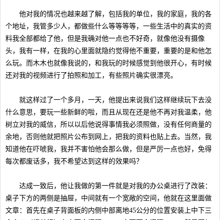
他对我的情况也越来越了解，包括我的单位，我的家庭，我的各
个地址，我管多少人，都做些什么等等等等，一些生活中的真实的资
料我全部都给了他，但是我确对他一点也不好奇，就像他没有摄像
头，我有一样，在我的心里面就隐约觉得他不重要，重要的是和他怎
么玩。而木木也就像我说的，和我玩的时候感觉到他很开心，有时候
还对我的视频进行了拍照和加工，有些照片确实很漂亮。
就这样过了一个多月，一天，他提出来说我们这样继续玩下去没
什么意思，要玩一些新鲜的啦，而且从现在还是他不再对我温柔，他
树立对我的威信，所以以后他说得事情我必须照做，没有任何商量的
余地，否则他就把照片公布到网上，把我的资料也贴上去。当然，我
知道他在吓唬我，我并不害怕他会那么做，但是严厉一点也好，免得
每次都废话多，我不希望达到这样的效果吗？
达成一致后，他让我做的第一件就是对我的办公桌进行了改装：
桌子下方的两侧是抽屉，中间就有一个宽敞的空间，他就在这里面做
文章：首先在桌子背面板的内侧中部离地45公分的位置安装上中下三