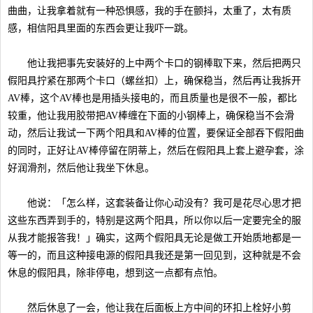
曲曲，让我拿着就有一种恐惧感，我的手在颤抖，太重了，太有质
感，相信阳具里面的东西会更让我吓一跳。
他让我把事先安装好的上中两个卡口的钢棒取下来，然后把两只
假阳具拧紧在那两个卡口（螺丝扣）上，确保稳当，然后再让我拆开
AV棒，这个AV棒也是用插头接电的，而且质量也是很不一般，都比
较重，他让我用胶带把AV棒缠在下面的小钢棒上，确保稳当不会滑
动，然后让我试一下两个阳具和AV棒的位置，要保证全部吞下假阳曲
的同时，正好让AV棒停留在阴蒂上，然后在假阳具上套上避孕套，涂
好润滑剂，然后他让我坐下休息。
他说：「怎么样，这套装备让你心动没有？我可是花尽心思才把
这些东西弄到手的，特别是这两个阳具，所以你以后一定要完全的服
从我才能报答我！」确实，这两个假阳具无论是做工开始质地都是一
等一的，而且这种接电源的假阳具我还是第一回见到，这种就是不会
休息的假阳具，除非停电，想到这一点都有点怕。
然后休息了一会，他让我在后面板上方中间的环扣上栓好小剪