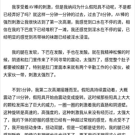
我享受着AV棒的刺激，但是我纳闷为什么假阳具不动呢，不是都
已经弄好了吗？就这样一分钟一分钟的过去，过去了8分钟，AV棒的
强烈刺激让我很快达到了第一次高潮，我感觉到口水在不停的滴，相
信在我的下巴底下已经堆积了一滩，我还感觉到淫水在不停的留，已
经明显的感觉到吊带袜的袜跟已经被淫水浸湿。
我的腿在发软，下巴在发酸，手也在发酸。就在我精神松懈的时
候，阴道和肛门里传来了不同寻常的震动，太强烈了，感觉整个肚子
都要被姣翻了，特别是肛门里面本来就有两个辛勤工作的小家伙，被
大家伙一带，刺激太强烈了。
不到5分钟，我第二次高潮接踵而至。假阳具持续震动着，大概
震动了10分钟，假阳具开始由震动变成旋转。这时候那些阳具上大大
的颗粒发挥出了巨大的威力，一圈一圈的刺激着我的直肠和阴道壁。
这种旋转是高速的，高强度的，这种刺激我从来没有经历过，太强大
了，我的下体的舒服的感觉已经有一种超过常规的感觉，有点受不了
了，我开始扭动身体，扭动双腿，但是一切都是徒劳的，我的腿已经