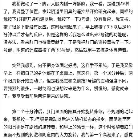
我稍微动了一下脚，大腿内侧一阵酥麻，我一看，是碰到AV棒
了，我调整了位置，拿起阴道里阳具的遥控器开始研究起来。同样的
我按下1好键开通电源以后，我按了一下3号键，没有反应，我又按，
按了很多下都没有反应，这时我想起来了，早上我按了3下以后是10
分钟以后才有的反应，但是这样的话我怎么试出来3号键的功能呢，
没办法，看来肛门也得做贡献了，于是我把肛门的遥控器按了一下3
号键，阴道的遥控器按了两下3号键，然后就用手支撑身体等待着。
突然我想到，何不把身体固定好呢，这样手不累嘛，于是我又像
早上一样把自己的身体绑在了桌面上，就这样，第一个10分钟后，两
个阳具都开始震动了，但是我感觉和之前按2号键的震动强度不同，
要强烈的很多，一时纳闷也没想过来是为什么，慢慢的，感觉就来
了，我享受着前后两洞带来的快感。
第二个十分钟后，肛门里面的阳具开始旋转伸缩，不规则的动起
来，我想按一下3号键是震动以后进入随机状态的指令。而阴道里面
的阳具则是在剧烈的旋转着，和早上的感觉一样，这个时候随着肛门
里面不规则的刺激和阴道内的大力旋转，我的第一个高潮来了，感觉