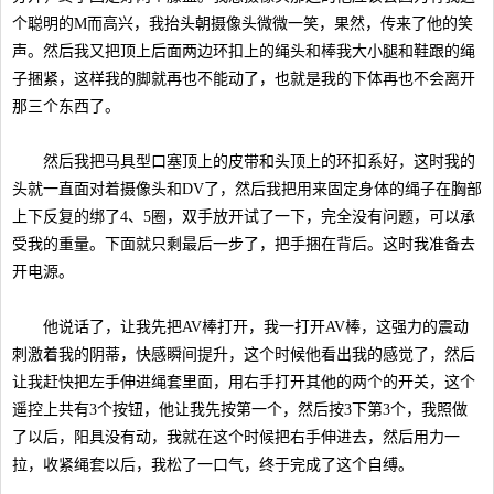
个聪明的M而高兴，我抬头朝摄像头微微一笑，果然，传来了他的笑
声。然后我又把顶上后面两边环扣上的绳头和棒我大小腿和鞋跟的绳
子捆紧，这样我的脚就再也不能动了，也就是我的下体再也不会离开
那三个东西了。
然后我把马具型口塞顶上的皮带和头顶上的环扣系好，这时我的
头就一直面对着摄像头和DV了，然后我把用来固定身体的绳子在胸部
上下反复的绑了4、5圈，双手放开试了一下，完全没有问题，可以承
受我的重量。下面就只剩最后一步了，把手捆在背后。这时我准备去
开电源。
他说话了，让我先把AV棒打开，我一打开AV棒，这强力的震动
刺激着我的阴蒂，快感瞬间提升，这个时候他看出我的感觉了，然后
让我赶快把左手伸进绳套里面，用右手打开其他的两个的开关，这个
遥控上共有3个按钮，他让我先按第一个，然后按3下第3个，我照做
了以后，阳具没有动，我就在这个时候把右手伸进去，然后用力一
拉，收紧绳套以后，我松了一口气，终于完成了这个自缚。