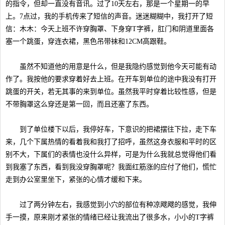
的指令，但却一直没有音讯。过了10天左右，那是一个星期一的早
上。7点过，我的手机传来了短信的声音。迷迷糊糊中，我打开了短
信：木木：今天上班不许穿胸罩、下身穿T字裤，肛门和阴道里面各
塞一个跳蛋，穿连衣裙，黑色吊带袜和12CM高跟鞋。
虽然不知道他的用意是什么，但是我隐约感觉到他今天可能有动
作了。我按他的要求穿着好去上班。在开车到单位的途中我没有打开
跳蛋的开关，若无其事的来到单位。虽然我平时穿着比较性感，但是
不带胸罩这么穿还是第一回，而且还塞了东西。
到了单位楼下以后，我停好车，下意识的把裙摆往下拉，走下车
来，几个下属热情的看着我和我打了招呼，虽然这身衣服和平时的区
别不大，下属们的表情也没什么异样，可是为什么我就总觉得他们看
到我塞了东西，看到我没穿胸罩呢？我面红筋涨的应付了他们，慌忙
走到办公室里坐下，紧张的心情才缓和下来。
过了两分钟左右，我感觉到小穴的部位有种凉飕飕的感觉，我伸
手一摸，原来刚才紧张的情绪已经让我流出了很多水，小小的T字裤