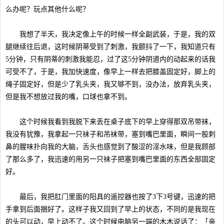
么办呢？玩点其他什么呢？
我想了半天，我决定像上午的时候一样全副武装，于是，我的双
腿继续往后退，这时候阴蒂受到了刺激，我颤抖了一下，我知道只有
5分钟，只有阴蒂的刺激我能忍，过了这5分钟阴道内的动起来的话我
可受不了，于是，我加快速度，像早上一样去把膝盖固定好，脚上的
绳子固定好，但是少了乳头夹，我又够不到，没办法，放弃乳头夹，
但是我不想放过我的嘴，口球也拿不到。
这个时候我看到我脱下来丢在桌子底下的早上穿得那双吊带袜，
我没有犹豫，我拿起一只袜子和吊袜带，塞到嘴巴里面，瞬间一股刺
鼻的腥味扑向我的大脑，舌头也感觉到了酸涩的淫水味，但是我顾部
了那么多了，我迅速的用另一只袜子把塞到嘴巴里面的东西全部固定
好。
最后，我把肛门里面的阳具的遥控器也按了3下3号键，迅速的把
手拿到后面捆好了。这样子我又回到了早上的状态，不同的是我现在
的头可以动，早上动不了。这个时候电脑另一端的木木说话了：「亲