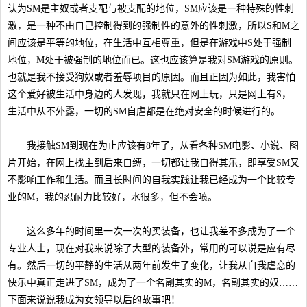
认为SM是主奴或者支配与被支配的地位，SM应该是一种特殊的性刺
激，是一种不由自己控制得到的强制性的意外的性刺激，所以S和M之
间应该是平等的地位，在生活中互相尊重，但是在游戏中S处于强制
地位，M处于被强制的地位而已。这也应该算是我对SM游戏的原则。
也就是我不接受狗奴或者羞辱项目的原因。而且正因为如此，我害怕
这个爱好被生活中身边的人发现，我就只在网上玩，只是网上有S，
生活中从不外露，一切的SM自虐都是在绝对安全的时候进行的。
我接触SM到现在为止应该有8年了，从看各种SM电影、小说、图
片开始，在网上找主到后来自缚，一切都让我自得其乐，即享受SM又
不影响工作和生活。而且长时间的自我实践让我已经成为一个比较专
业的M，我的忍耐力比较好，水很多，但不会喷。
这么多年的时间里一次一次的买装备，也让我差不多成为了一个
专业人士，现在对我来说除了大型的装备外，常用的可以说是应有尽
有。然后一切的平静的生活从两年前发生了变化，让我从自我虐恋的
快乐中真正走进了SM，成为了一个名副其实的M，名副其实的奴……
下面来说说我成为女领导以后的故事吧！