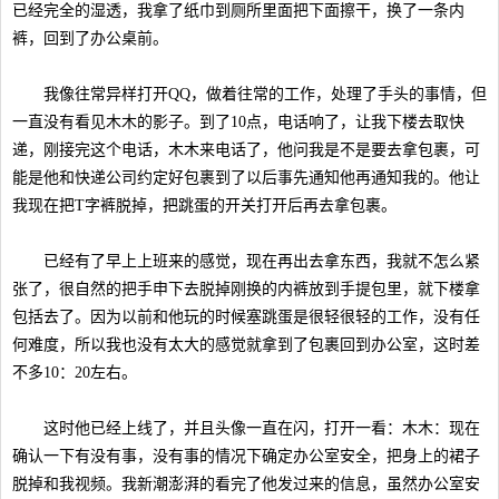
已经完全的湿透，我拿了纸巾到厕所里面把下面擦干，换了一条内
裤，回到了办公桌前。
我像往常异样打开QQ，做着往常的工作，处理了手头的事情，但
一直没有看见木木的影子。到了10点，电话响了，让我下楼去取快
递，刚接完这个电话，木木来电话了，他问我是不是要去拿包裹，可
能是他和快递公司约定好包裹到了以后事先通知他再通知我的。他让
我现在把T字裤脱掉，把跳蛋的开关打开后再去拿包裹。
已经有了早上上班来的感觉，现在再出去拿东西，我就不怎么紧
张了，很自然的把手申下去脱掉刚换的内裤放到手提包里，就下楼拿
包括去了。因为以前和他玩的时候塞跳蛋是很轻很轻的工作，没有任
何难度，所以我也没有太大的感觉就拿到了包裹回到办公室，这时差
不多10：20左右。
这时他已经上线了，并且头像一直在闪，打开一看：木木：现在
确认一下有没有事，没有事的情况下确定办公室安全，把身上的裙子
脱掉和我视频。我新潮澎湃的看完了他发过来的信息，虽然办公室安