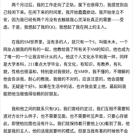
两个月过后，我的工作走向了正轨，属下也很得力，我感觉到自
己轻闲下来。在闲下来的时间里，我开始蠢蠢欲动，我开始坐立不
安，因为我已经有两个月没有去触碰我心灵深处真正的需要——受
虐。于是，我想起了我的QQ，我想起了我在网上的主人。
在我的SM世界里，没有多的人，就只有一个S，叫做木木，一个
网友占据我的所有的一起，他教给我了所有关于SM的知识，他也成为
了唯一的一个让我言听计从的人。他这个人文化水平和我一样，同样
是大学本科，211重点大学毕业，有文化，有知识，有教养，有礼
貌，性格也很温和，特别是对我很好。在SM中，我不懂的，不理解的
他会告诉我，耐心的教我，我做的不对的，应该注意的，他会提醒
我。无疑是个好S，如果在生活中的话，也许我会爱上他，最起码我
能把他当做值得信赖的好朋友。
我和他之间的联系只有QQ，我们曾经约定过，我们互相不需要知
道对方长什么样子，也不需要见面，也不需要听见声音，只要心存彼
此，即使柏拉图也没有什么。我们就保持着只要他上QQ看到了我，他
就是我的主人，他的话我就要听的模式。但是当我有事的时候他不会