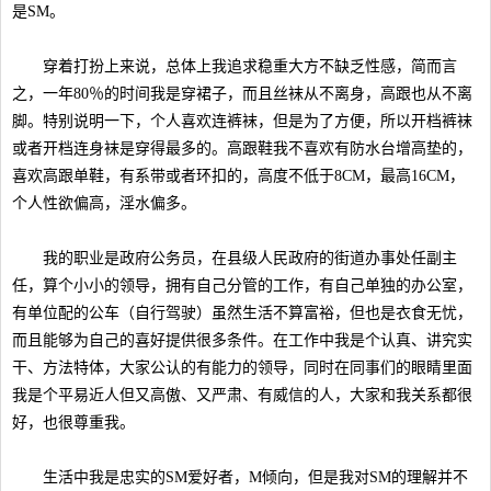
是SM。
穿着打扮上来说，总体上我追求稳重大方不缺乏性感，简而言
之，一年80％的时间我是穿裙子，而且丝袜从不离身，高跟也从不离
脚。特别说明一下，个人喜欢连裤袜，但是为了方便，所以开档裤袜
或者开档连身袜是穿得最多的。高跟鞋我不喜欢有防水台增高垫的，
喜欢高跟单鞋，有系带或者环扣的，高度不低于8CM，最高16CM，
个人性欲偏高，淫水偏多。
我的职业是政府公务员，在县级人民政府的街道办事处任副主
任，算个小小的领导，拥有自己分管的工作，有自己单独的办公室，
有单位配的公车（自行驾驶）虽然生活不算富裕，但也是衣食无忧，
而且能够为自己的喜好提供很多条件。在工作中我是个认真、讲究实
干、方法特体，大家公认的有能力的领导，同时在同事们的眼睛里面
我是个平易近人但又高傲、又严肃、有威信的人，大家和我关系都很
好，也很尊重我。
生活中我是忠实的SM爱好者，M倾向，但是我对SM的理解并不