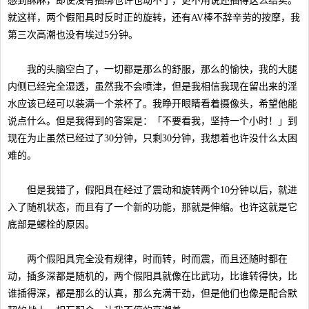
感到酥麻，即使没有捆绑也许也动不了，更不用说还捆得这么结实。
就这样，两个假阳具时反时正的旋转，还有AV棒不辞辛劳的按摩，我
第三次高潮也没有埃过5分钟。
我的头脑空白了，一切都是那么的舒服，那么的愉快，我的大腿
内侧已经完全湿透，虽然我不会喷津，但是我相信我现在留出来的淫
水应该已经可以装满一个茶杯了。我睁开眼睛看着摄像头，希望他能
说点什么。但是我得到的答案是：「不要看我，坚持一个小时！」到
现在为止虽然已经过了30分钟，只剩30分钟，我想着也许没什么太困
难的。
但是我错了，假阳具在经过了震动和旋转两个10分钟以后，就进
入了随机状态，而且有了一个新的功能，那就是伸缩。也许这就是它
底部是螺栓的原因。
两个假阳具完全没有规律，时而转，时而震，而且还随时都在
动，插多深都是随机的，两个假阳具就像在比武功，比谁转得快，比
谁插得深，都是那么的认真，那么充满干劲，但是他们也像是配合默