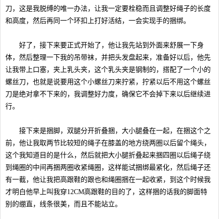
刀，这是我脱缚的唯一办法，让我一定要栓稳而且调整好绳子的长度
和高度，然后再同一个环扣上打好活结，一会实现手的捆绑。
好了，接下来要正式开始了，他让我先站到外面来舒展一下身
体，然后整理一下我的吊带袜，并把头发盘起来，准备好以后，他先
让我带上口塞，夹上乳头夹，这个乳头夹是钢制的，搭配了一个小的
螺丝刀，也就是说要用这个小螺丝刀来拧紧，拧紧以后不用这个螺丝
刀是绝对拿不下来的，我调整好力度，确保它不会掉下来以后继续进
行。
接下来是捆脚，双腿分开折叠捆，大小腿叠在一起，在捆这个之
前，他让我取两节比较短的绳子在膝盖的地方绕两圈以后留个绳头，
这个我知道目的是什么，然后就把大小腿折叠起来捆四圈以后绳子绕
到绳圈的中间再捆两圈收紧绳圈，这样能试捆绑最紧化，然后绳子还
有一截，他让我把高跟鞋的跟也和绳圈捆在一起收紧，到这个时候我
才明白他早上叫我穿12CM高跟鞋的目的了，这样捆的话我的脚面特
别的绷直，线条很美，而且不能站立。