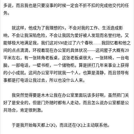
多说，而且我也是只要没事的时候一定会不折不扣的完成他交代的任
务。
就这样，他成为了我理想的S，不会对我的工作、生活造成影
响，不会让我深陷危险，不会让我因为爱好被人发现而名誉扫地，又
能够极大地满足我，我们这对SM走过了六个春秋……我回忆着和他之
间的点点滴滴，环视着现在办公室的具体状况——这间屋子大概有20
平米左右，有一张转角老板桌，这张老板桌很大，一张转椅，一台电
脑，一部电话，一壁书柜，一个储物柜。算是拼打几年来事业上获得
的小小成就。这间办公室平时就我一个人，也算是清静，而且领导有
事都是打电话让我过去，所以也没什么人来。
我突然觉得要是木木让我在办公室里面玩该多好啊，虽然把门关
好了是安全的，但是门外随时都有人走动，而且怎么说办公室都是公
共场合，肯定很刺激。
于是我开始每天都上QQ，而且还在QQ上主动联系他。