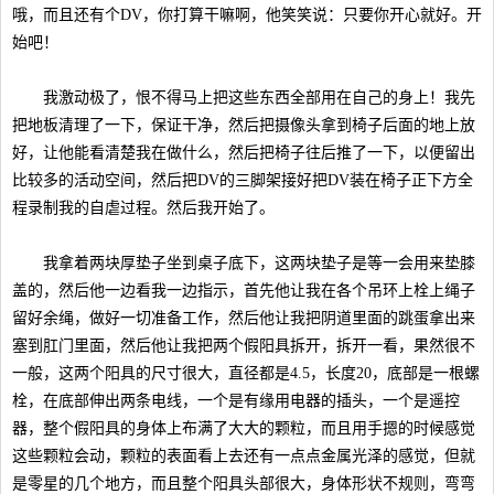
哦，而且还有个DV，你打算干嘛啊，他笑笑说：只要你开心就好。开
始吧！
我激动极了，恨不得马上把这些东西全部用在自己的身上！我先
把地板清理了一下，保证干净，然后把摄像头拿到椅子后面的地上放
好，让他能看清楚我在做什么，然后把椅子往后推了一下，以便留出
比较多的活动空间，然后把DV的三脚架接好把DV装在椅子正下方全
程录制我的自虐过程。然后我开始了。
我拿着两块厚垫子坐到桌子底下，这两块垫子是等一会用来垫膝
盖的，然后他一边看我一边指示，首先他让我在各个吊环上栓上绳子
留好余绳，做好一切准备工作，然后他让我把阴道里面的跳蛋拿出来
塞到肛门里面，然后他让我把两个假阳具拆开，拆开一看，果然很不
一般，这两个阳具的尺寸很大，直径都是4.5，长度20，底部是一根螺
栓，在底部伸出两条电线，一个是有缘用电器的插头，一个是遥控
器，整个假阳具的身体上布满了大大的颗粒，而且用手摁的时候感觉
这些颗粒会动，颗粒的表面看上去还有一点点金属光泽的感觉，但就
是零星的几个地方，而且整个阳具头部很大，身体形状不规则，弯弯