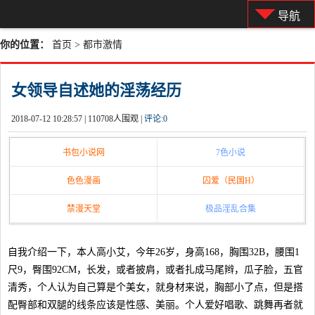
导航
你的位置：
首页
>
都市激情
女领导自述她的淫荡经历
2018-07-12 10:28:57 |
110708人围观 |
评论:
0
书包小说网
7色小说
色色漫画
囚爱（民国H）
禁漫天堂
极品淫乱合集
自我介绍一下，本人高小艾，今年26岁，身高168，胸围32B，腰围1
尺9，臀围92CM，长发，或者披肩，或者扎成马尾辫，瓜子脸，五官
清秀，个人认为自己算是个美女，就身材来说，胸部小了点，但是搭
配臀部和双腿的线条应该是性感、美丽。个人爱好唱歌、跳舞再者就