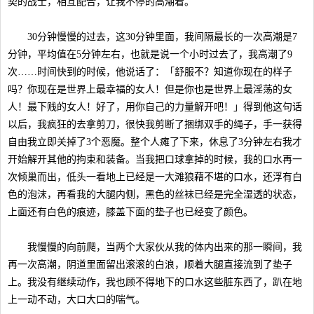
契的战士，相互配合，让我不停的高潮着。
30分钟慢慢的过去，这30分钟里面，我间隔最长的一次高潮是7
分钟，平均值在5分钟左右，也就是说一个小时过去了，我高潮了9
次……时间快到的时候，他说话了：「舒服不？知道你现在的样子
吗？你现在是世界上最幸福的女人！但是你也是世界上最淫荡的女
人！最下贱的女人！好了，用你自己的力量解开吧！」得到他这句话
以后，我疯狂的去拿剪刀，很快我剪断了捆绑双手的绳子，手一获得
自由我立即关掉了3个恶魔。整个人瘫了下来，休息了3分钟左右我才
开始解开其他的拘束和装备。当我把口球拿掉的时候，我的口水再一
次倾巢而出，低头一看地上已经是一大滩狼藉不堪的口水，还浮有白
色的泡沫，再看我的大腿内侧，黑色的丝袜已经是完全湿透的状态，
上面还有白色的痕迹，膝盖下面的垫子也已经变了颜色。
我慢慢的向前爬，当两个大家伙从我的体内出来的那一瞬间，我
再一次高潮，阴道里面留出滚滚的白浪，顺着大腿直接流到了垫子
上。我没有继续动作，我也顾不得地下的口水这些脏东西了，趴在地
上一动不动，大口大口的喘气。