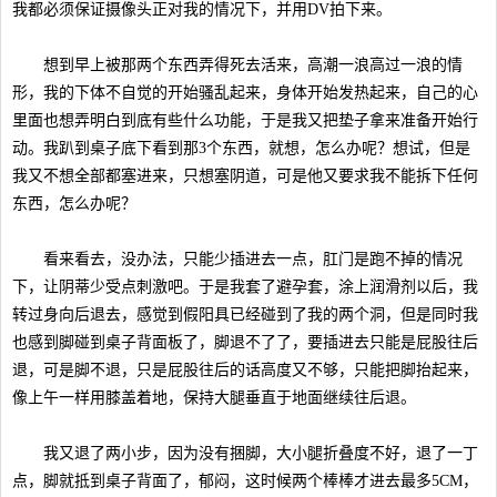
我都必须保证摄像头正对我的情况下，并用DV拍下来。
想到早上被那两个东西弄得死去活来，高潮一浪高过一浪的情
形，我的下体不自觉的开始骚乱起来，身体开始发热起来，自己的心
里面也想弄明白到底有些什么功能，于是我又把垫子拿来准备开始行
动。我趴到桌子底下看到那3个东西，就想，怎么办呢？想试，但是
我又不想全部都塞进来，只想塞阴道，可是他又要求我不能拆下任何
东西，怎么办呢？
看来看去，没办法，只能少插进去一点，肛门是跑不掉的情况
下，让阴蒂少受点刺激吧。于是我套了避孕套，涂上润滑剂以后，我
转过身向后退去，感觉到假阳具已经碰到了我的两个洞，但是同时我
也感到脚碰到桌子背面板了，脚退不了了，要插进去只能是屁股往后
退，可是脚不退，只是屁股往后的话高度又不够，只能把脚抬起来，
像上午一样用膝盖着地，保持大腿垂直于地面继续往后退。
我又退了两小步，因为没有捆脚，大小腿折叠度不好，退了一丁
点，脚就抵到桌子背面了，郁闷，这时候两个棒棒才进去最多5CM，