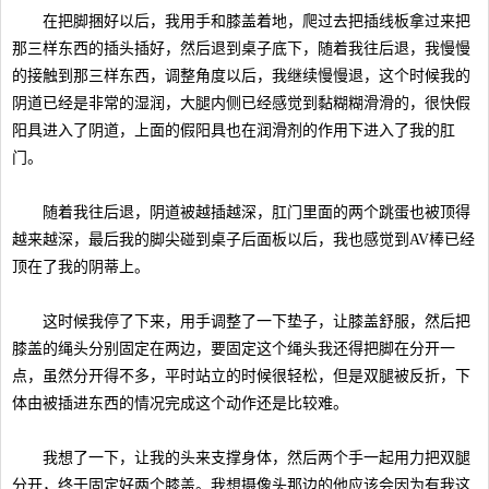
在把脚捆好以后，我用手和膝盖着地，爬过去把插线板拿过来把
那三样东西的插头插好，然后退到桌子底下，随着我往后退，我慢慢
的接触到那三样东西，调整角度以后，我继续慢慢退，这个时候我的
阴道已经是非常的湿润，大腿内侧已经感觉到黏糊糊滑滑的，很快假
阳具进入了阴道，上面的假阳具也在润滑剂的作用下进入了我的肛
门。
随着我往后退，阴道被越插越深，肛门里面的两个跳蛋也被顶得
越来越深，最后我的脚尖碰到桌子后面板以后，我也感觉到AV棒已经
顶在了我的阴蒂上。
这时候我停了下来，用手调整了一下垫子，让膝盖舒服，然后把
膝盖的绳头分别固定在两边，要固定这个绳头我还得把脚在分开一
点，虽然分开得不多，平时站立的时候很轻松，但是双腿被反折，下
体由被插进东西的情况完成这个动作还是比较难。
我想了一下，让我的头来支撑身体，然后两个手一起用力把双腿
分开，终于固定好两个膝盖。我想摄像头那边的他应该会因为有我这