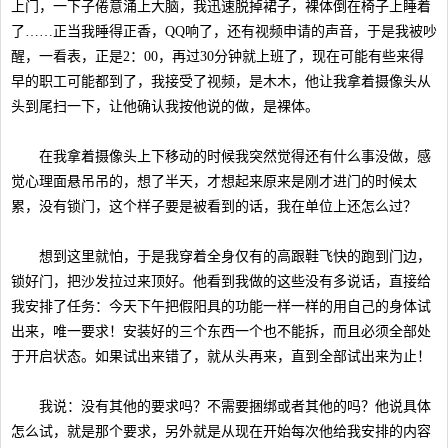
上门，一下子倦意涌上大脑，我迅速脱掉裙子，裸体倒在椅子上睡着
了……正当我睡得正香，QQ响了，还有视频申请的声音，于是我被吵
醒，一看表，正是2：00，再过30分钟就上班了，现在可能有些来得
早的职工可能都到了，我接受了视频，是木木，他让我拿着摄像头从
头到尾扫一下，让他确认我按他说的做，是裸体。
在我拿着摄像头上下移动的时候我突然觉得还有什么事没做，感
觉心理面悬吊吊的，想了半天，才想起来原来是刚才进门的时候太
累，没有锁门，这个样子要是被看到的话，我在单位上还怎么过？
想到这里就怕，于是我穿着全身仅有的高跟鞋飞快的跑到门边，
锁好门，把沙发拉过来顶好。他看到我做的这些没有多说话，直接给
我安排了任务：今天下午把假阳具的功能一样一样的用自己的身体试
出来，唯一要求！安装好的三个东西一个也不能拆，而且必须全部处
于开启状态。如果试出来错了，就从头再来，直到全部试出来为止！
我说：没有其他的要求吗？不需要捆绑或者其他的吗？他说具体
怎么试，就是那个要求，另外就是从现在开始每次他给我安排的内容