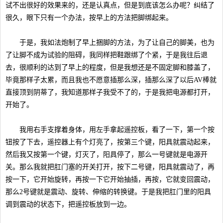
试不出很好的效果来的，还是认真点，但是到底该怎么办呢？纠结了
很久，眼下只有一个办法，按早上的方法把脚绑起来。
于是，我如法炮制了早上捆脚的方法，为了让自己的脚美，也为
了让脚不成为试验的阻碍，我同样把鞋跟绑了个紧，于是我往后退
去，很顺利的达到了早上的程度，但是我想还是不固定脚和膝盖了，
毕竟那样子太累，而且我也不愿意插那么深，插那么深了以后AV棒就
直接顶到阴蒂了，我知道那样子我受不了的，于是我把电源都打开，
开始了。
我用右手支撑着身体，用左手拿起遥控板，看了一下，第一个按
钮按了下去，遥控器上有个灯亮了，按第三个键，阳具就震动起来，
然后我又按第一个键，灯灭了，阳具停了，那么一号键就是电源开
关。那么我就把肛门塞的开关打开，按下二号键，阳具就震动了，再
按一下，它开始旋转，再按一下它开始抽插，再按，它就变回震动，
那么2号键就是震动、旋转、伸缩的转换键。于是我把肛门里的阳具
调到震动的状态下，把遥控板放到一边。