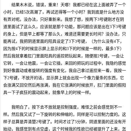
结果木木说，错误，重来！天哪！我都已经在这上面被弄了一个
小时，已经5次高潮了，再试还得等一个小时？我到底是什么地方没
有弄对呢。没办法，只好重新来。我想了想，按两下3号键刚才在阴
道里面试了这么久，应该就是那个功能，那问题应该是出在3下3号键
的身上，但是早上都等了那么久，难道还需要更长时间？没办法，只
能再试，我把阴道里面的阳具设定了3下3号键，（为什么没有4下，
因为按4下的时候显示屏上显示的和3下的时候是一样的，最多3下）
然后我就拿着肛门里面阳具的遥控把玩起来，随便按2号键，一会让
它转，一会让他震，一会让它插，来回的把玩的过程中，我隐约感觉
到好像震动或者旋转的强度有变化，我自己拿过遥控来一看，我按一
下2号键，不放开的话，显示屏上就会出现一个像力量条的东西，它
会涨满又回空然后再涨满，我在它涨满的时候放开，肛门里面的假阳
具一下子疯狂的震动起来，就像早上的时候一样。
我明白了，按下去不放就是控制强度，难怪之前会感觉到不一
样。然后我又试了一下旋转的和伸缩的，同样是可以控制力度的。这
样子总算是弄清楚2号键了。时间才过了5分钟，阴道里面的还没有开
始动，我感觉到有点空虚，这个时候我的性欲已经被提升了上来，怎