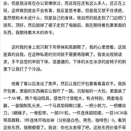
全，但是我没有在办公室裸体过，而且现在还有这么多人，还正在上
班，这样做到底会不会有事，我反复思考着，但是我又禁不住诱惑，
虽然想和木木说什么，但是自己的身体，很自然的就走到了门边把门
锁死，顶好，然后脱掉了裙子走到了电脑前，我在期待着包裹里面的
东西，我期待着木木的命令。
这时我的身上就只剩下吊带袜和高跟鞋了，我的心里想着，这就
是真的自我，在这种私密的空间就不需要再隐瞒了。我发出视频请
求，手不自觉的申到下体，湿漉漉的，下体的水在冰凉的皮椅子的刺
激下让我打了个冷战。
他看了看以后发出了笑声，然后让我打开包裹看看喜欢不。我拆
开包裹，里面的东西确实让我吓了一跳。沉甸甸的一大包，里面装了
一个AV棒，两个电动阳具，感觉尺寸很粗大，有点特别，两套电击
器，一副钢制乳头夹，一个马具型网眼口塞，一把小剪刀，一把螺丝
刀，3捆绳子，一卷胶带，一部DV机，一件连体超短裙，一双16CM系
带高跟鞋，3件连体开档丝袜（分别是白色、黑色、咖啡色）0。看到
这些东西，我眼都傻了。我说：你也太舍得了吧，这些东西价值不菲